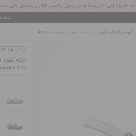
سجل في
كروكس لمكان العمل
تنزيلات
مميز
خصم ثابت %50
26 Jibbitz™
حذاء كلوغ 
24٫000 BHD