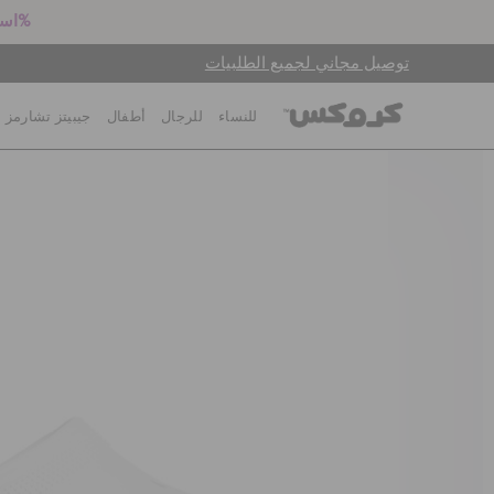
استعد للعودة إلى المدرسة! اشترِ زوجين بالسعر الكامل واحصل على خصم 25%
توصيل مجاني لجميع الطلبيات
للنساء
للرجال
أطفال
جيبيتز تشارمز