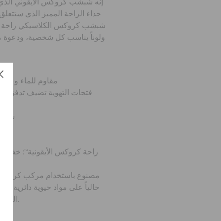
إنه شبشب كروكس الأيقوني الذي أ
حذاء الراحة المميز الذي ستتعلق ب
شبشب كروكس الكلاسيكي راحة كر
ولوناً يناسب كل شخصية، ودعوة م
خفي
مقاوم للماء وعائم
فتحات التهوية تضيف تدفق ال
سهل 
حز
قابل للتخصيص بحلي جيبيتز™
راحة كروكس الأيقونية™: خفيفة 
مصنوع باستخدام مركب كروسلاي
المستخدمة في صناعات أخرى.