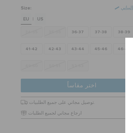
Size:
بياني
EU
US
|
34-35
35-36
36-37
37-38
38-39
41-42
42-43
43-44
45-46
46-47
49-50
50-51
52-53
اختر مقاساً
توصيل مجاني على جميع الطلبيات.
ارجاع مجاني لجميع الطلبات