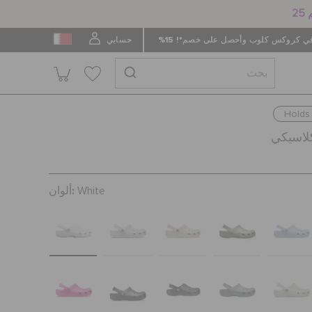
 كروكس كلوب وأحصل على خصم*! 15%
حسابي
Holds 
كلاسيكي
ألوان:
White