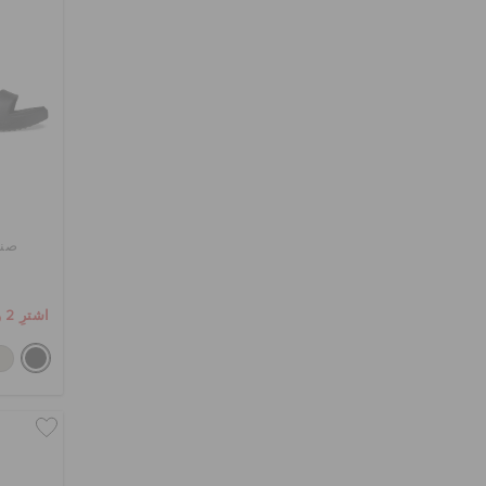
صند
اشترِ 2 واحصل على 25% خصم