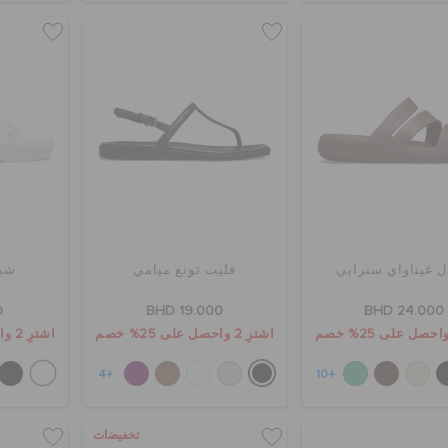
 غيتاواي ستراپي
فليب ثونغ ميامي
شب
0
BHD 19.000
BHD 24.000
اشترِ 2 واحصل على 25% خصم
اشترِ 2 واحصل على 25% خصم
+4
+10
تخفيضات