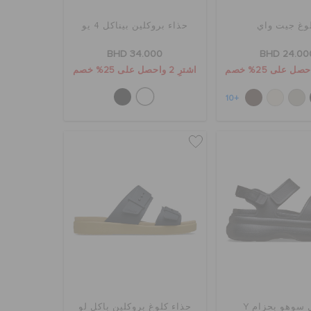
وغ جيت واي
حذاء بروكلين بيناكل 4 يو
BHD 34.000
BHD 24.00
اشترِ 2 واحصل على 25% خصم
+10
سوهو بحزام Y
حذاء كلوغ بروكلين باكل لو