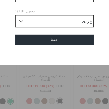
+1
+1
ﺖﻐﻴﻳﺭ ﺎﻠﻠﻏﺓ:
تخفيضات
تخفيضات
حفظ
إلغاء
روس ستراب كلاسيكي
حذاء كروس ستراب كلاسيكي
حذاء ب
للنساء
للنساء
(58%)
BHD
BHD 13.000
(32%)
BHD
BHD 13.000
(32%)
19.000
19.000