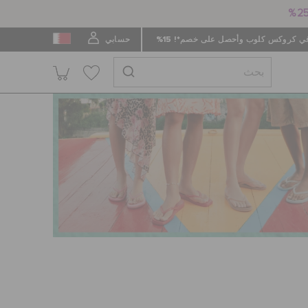
 كروكس كلوب وأحصل على خصم*! 15%
حسابي