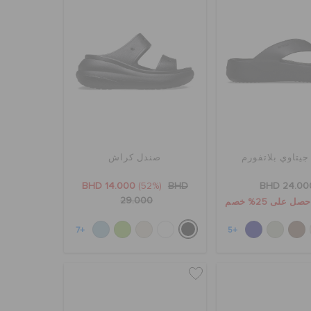
جيتاوي بلاتفورم
صندل كراش
BHD 14.000
(52%)
BHD
BHD 24.00
29.000
+7
+5