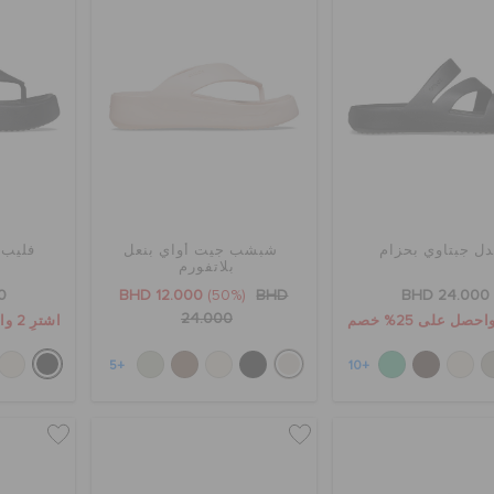
ل جبتاوي بحزام
شبشب جيت أواي بنعل
فليب 
بلاتفورم
0
BHD 12.000
(50%)
BHD
BHD 24.000
24.000
اشترِ 2 واحصل على 25% خصم
+5
+10