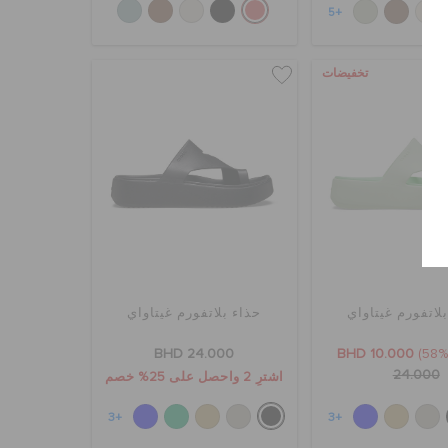
+5
تخفيضات
لاتفورم غيتاواي
حذاء بلاتفورم غيتاواي
BHD 24.000
BHD 10.000
24.000
اشترِ 2 واحصل على 25% خصم
+3
+3