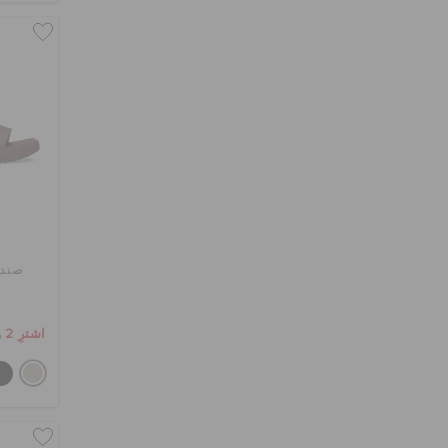
صندل
اشترِ 2 واحصل على 25% خصم