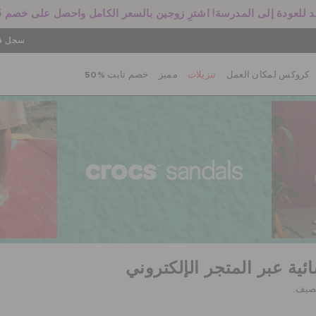
 للعودة إلى المدرسة! اشترِ زوجين بالسعر الكامل واحصل على خصم 25%
سجل في
كروكس لمكان العمل
تنزيلات
مميز
خصم ثابت %50
ية عبر المتجر الإلكتروني
لصيف.