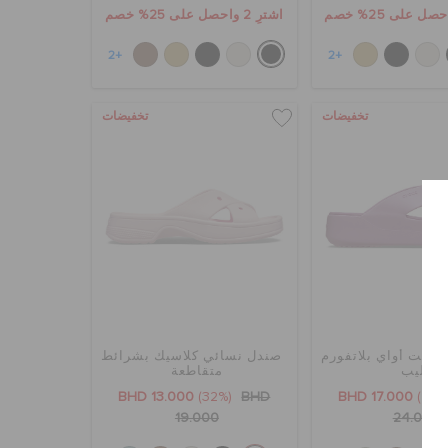
اشترِ 2 واحصل على 25% خصم
+2
+2
تخفيضات
تخفيضات
 جيت أواي بلاتفورم
صندل نسائي كلاسيك بشرائط
فليب
متقاطعة
BHD 13.000
(32%)
BHD
BHD 17.000
19.000
24.000