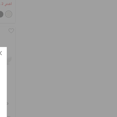
اشترِ 2 واحصل على 25% خصم
BHD