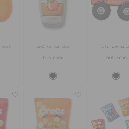
د مونستر تراك
تيتشر مورنينغ كوفي
لايتس 
0
BHD 2.000
BHD 2.000