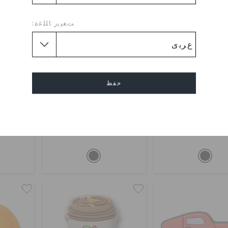
ﺖﻐﻴﻳﺭ ﺎﻠﻠﻏﺓ:
حفظ
كار مونستر تراك
جرين مونستر تراك
بلو
إلغاء
0
BHD 2.000
BHD 2.000