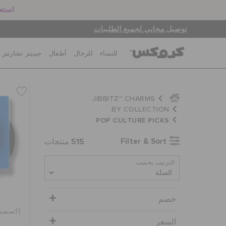
استعد
توصيل مجاني لجميع الطلبيات
للنساء
للرجال
أطفال
جيبيتز تشارمز
JIBBITZ™ CHARMS
BY COLLECTION
POP CULTURE PICKS
515
Filter & Sort
منتجات
الترتيب بحسب
خصم
السعر