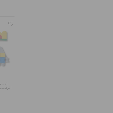
إكسسو
الرئيسية 4 إل دبليو – 