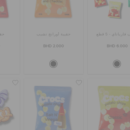
ارياتاي - 5 قطع
حقيبة أورانج تشيب
حقي
0
BHD 2.000
BHD 6.000