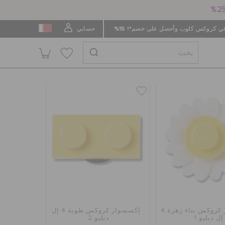
 كروكس كلوب وأحصل على خصم*! 15%
حسابي
إكسسوار كروكس بناء زهرة 4
إكسسوار كروكس طوبة 4 إل
إل دبليو 1
دبليو 2