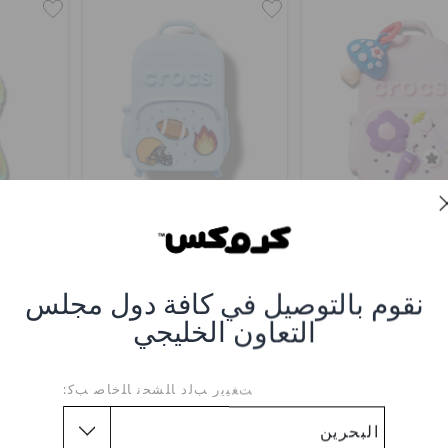
ظهر كروكس كلاسيك -
حقيبة ظهر كروكس كلاسيك -
زجاجة
وردي
أزرق
0
BHD 2.000
BHD 2.000
نقوم بالتوصيل في كافة دول مجلس
التعاون الخليجي
ﺖﻐﻴﻳﺭ ﺐﻟﺩ ﺎﻠﺸﺤﻧ ﺎﻠﺧﺎﺻ ﺐﻛ: