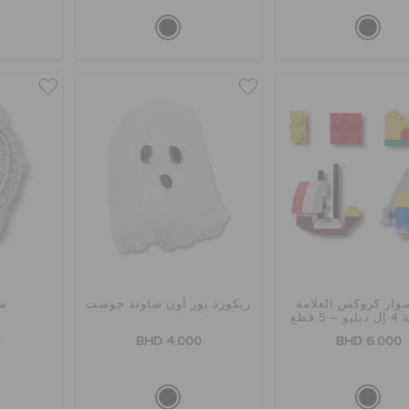
ار كروكس العلامة
ريكورد يور أون ساوند جوست
س
5 قطع
0
BHD 4.000
BHD 6.000