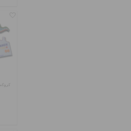
كروكس ر