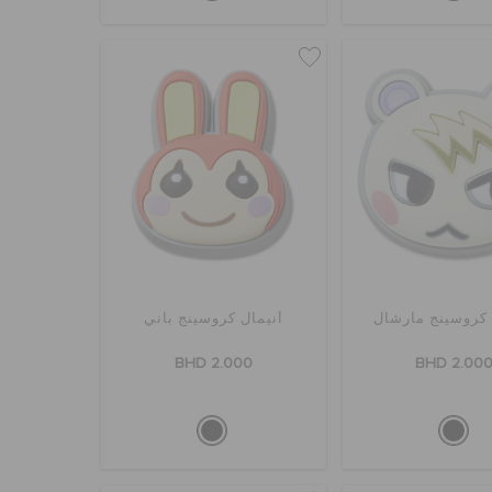
 كروسينج مارشال
أنيمال كروسينج باني
BHD 2.000
BHD 2.00