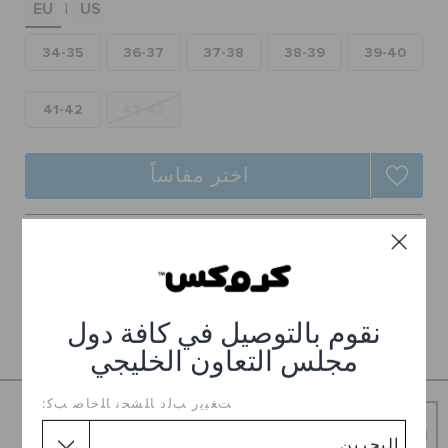
EU
US
|
الطلبيات المرتجعة
34-35
36-37
37-38
38-39
39-40
خدمة العملاء
41-42
42-43
اختر مقاساً
توصيل مجاني على جميع الطلبيات.
ارجاع مجاني لجميع الطلبات
تفاصيل المنتج
نقوم بالتوصيل في كافة دول
مجلس التعاون الخليجي
ﺖﻐﻴﻳﺭ ﺐﻟﺩ ﺎﻠﺸﺤﻧ ﺎﻠﺧﺎﺻ ﺐﻛ:
شحن مجاني
توصيل مجاني على جميع الطلبيات المدفوعة مقدما