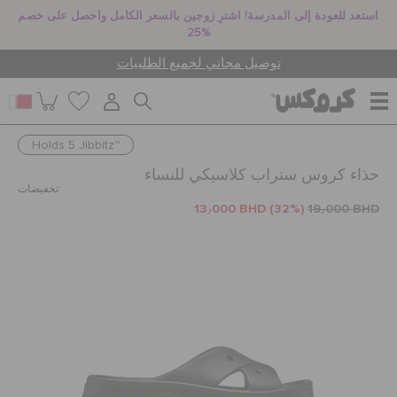
استعد للعودة إلى المدرسة! اشترِ زوجين بالسعر الكامل واحصل على خصم
25%
توصيل مجاني لجميع الطلبيات
Holds 5 Jibbitz™
للنساء
حذاء كروس ستراب كلاسيكي للنساء
تخفيضات
13٫000 BHD
(32%)
19٫000 BHD
للرجال
أطفال
جيبيتز تشارمز