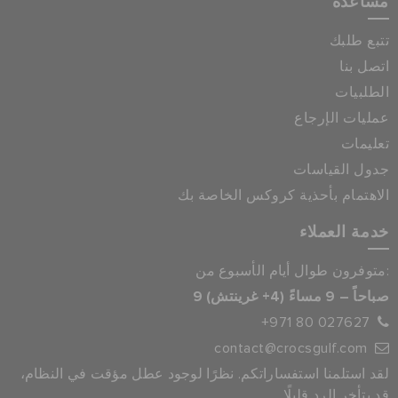
مساعدة
تتبع طلبك
اتصل بنا
الطلبيات
عمليات الإرجاع
تعليمات
جدول القياسات
الاهتمام بأحذية كروكس الخاصة بك
خدمة العملاء
متوفرون طوال أيام الأسبوع من:
9 صباحاً – 9 مساءً (4+ غرينتش)
+971 80 027627
contact@crocsgulf.com
لقد استلمنا استفساراتكم. نظرًا لوجود عطل مؤقت في النظام،
قد يتأخر الرد قليلًا