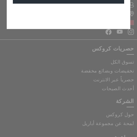
تسجيل الدخول الى حسابي
تحديد موقع المتجر
إلغاء
البحرين
حصريات كروكس
تسوق الكل
تخفيضات وبضائع مخفضة
حصرياً عبر الانترنت
أحدث الصيحات
الشركة
حول كروكس
لمحة عن مجموعة أباريل