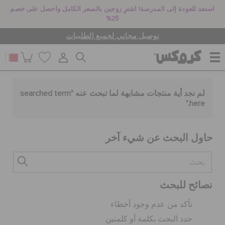
استعد للعودة إلى المدرسة! اشترِ زوجين بالسعر الكامل واحصل على خصم
25%
توصيل مجاني لجميع الطلبيات
للنساء
لم نجد أية منتجات مشابهة لما تبحث عنه "
searched term
."
here
للرجال
حاول البحث عن شيء آخر
أطفال
نصائح للبحث
جيبيتز تشارمز
تأكد من عدم وجود أخطاء
حدد البحث بكلمة أو كلمتين