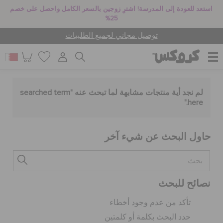
استعد للعودة إلى المدرسة! اشترِ زوجين بالسعر الكامل واحصل على خصم
25%
توصيل مجاني لجميع الطلبيات
للنساء
لم نجد أية منتجات مشابهة لما تبحث عنه "
searched term
."
here
للرجال
حاول البحث عن شيء آخر
أطفال
نصائح للبحث
جيبيتز تشارمز
تأكد من عدم وجود أخطاء
حدد البحث بكلمة أو كلمتين