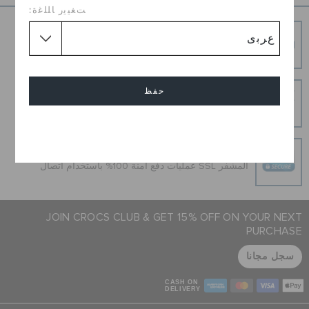
ﺖﻐﻴﻳﺭ ﺎﻠﻠﻏﺓ:
الطلبيات المرتجعة
شحن مجاني
توصيل مجاني على جميع الطلبيات المدفوعة مقدما
خدمة العملاء
إرجاع بدون عناء
حفظ
هل غيرت رأيك؟ لا تقلق. عملية الإرجاع المجانية لدينا تجعل
الأمر سهلاً.
إلغاء
عمليات دفع آمنة
عمليات دفع آمنة 100% باستخدام اتصال SSL المشفر
JOIN CROCS CLUB & GET 15% OFF ON YOUR NEXT
PURCHASE
سجل مجانا
CASH ON
DELIVERY