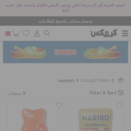
استعد للعودة إلى المدرسة! اشترِ زوجين بالسعر الكامل واحصل على خصم
25%
توصيل مجاني لجميع الطلبيات
للنساء
للرجال
HARIBO
COLLECTIONS
أطفال
3
Filter & Sort
منتجات
جيبيتز تشارمز