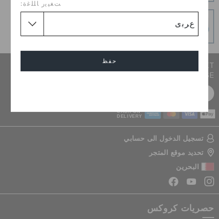
ﺖﻐﻴﻳﺭ ﺎﻠﻠﻏﺓ:
عمليات دفع آمنة
عمليات دفع آمنة 100% باستخدام اتصال SSL المشفر
حفظ
JOIN CROCS CLUB & GET 15% OFF ON YOUR NEXT
PURCHASE
إلغاء
سجل مجانا
CASH ON
DELIVERY
تسجيل الدخول الى حسابي
تحديد موقع المتجر
البحرين
حصريات كروكس