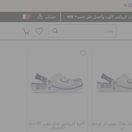
 كروكس كلوب وأحصل على خصم*! 15%
حسابي
ك ستار وورز آر تو دي
كلوغ كروكس ستار وورز كلاسيك
تو
للأطفال