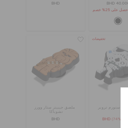
BHD
BHD 40.00
تخفيضات
ارز ستورم تروبر
ملصق جيبيتز ستار وورز
تشوباكا
BHD
BHD
(74%)