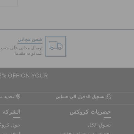
شحن مجاني
توصيل مجاني على جميع ا
المدفوعة مقدما
15% OFF ON YOUR
تسجيل الدخول الى حسابي
تحديد مو
حصريات كروكس
الشركة
تسوق الكل
حول كرو
تخفيضات وبضائع مخفضة
لمحة عن م