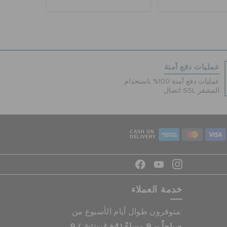
عمليات دفع آمنة
عمليات دفع آمنة 100% باستخدام
اتصال SSL المشفر
CASH ON
DELIVERY
خدمة العملاء
متوفرون طوال أيام الأسبوع من:
9 صباحاً – 9 مساءً (4+ غرينتش)