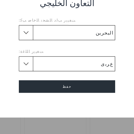
التعاون الخليجي
ﺖﻐﻴﻳﺭ ﺐﻟﺩ ﺎﻠﺸﺤﻧ ﺎﻠﺧﺎﺻ ﺐﻛ:
تخفيضات
تخفيضات
ﺖﻐﻴﻳﺭ ﺎﻠﻠﻏﺓ:
حفظ
تار وارز لوغو
جروغو
ستار وار
إلغاء
BHD
(83%)
BHD
BHD
(79%)
B