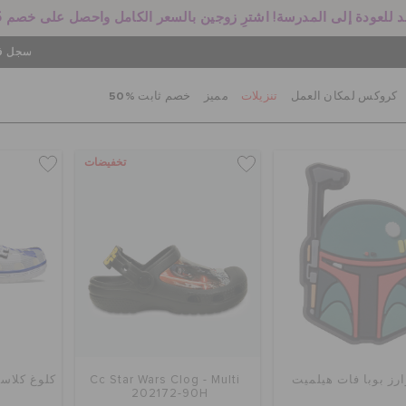
 للعودة إلى المدرسة! اشترِ زوجين بالسعر الكامل واحصل على خصم 25%
سجل في
كروكس لمكان العمل
تنزيلات
مميز
خصم ثابت %50
تخفيضات
ارز بوبا فات هيلميت
Cc Star Wars Clog - Multi
كلوغ كلاسي
202172-90H