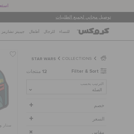
استعد
توصيل مجاني لجميع الطلبيات
للنساء
للرجال
أطفال
جيبيتز تشارمز
STAR WARS
COLLECTIONS
12
Filter & Sort
منتجات
الترتيب بحسب
خصم
السعر
ستار و
مقاس