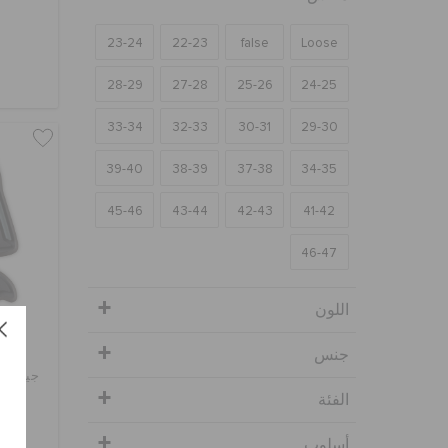
23-24
22-23
false
Loose
28-29
27-28
25-26
24-25
33-34
32-33
30-31
29-30
39-40
38-39
37-38
34-35
45-46
43-44
42-43
41-42
46-47
اللون
جنس
جيبيتز 
الفئة
HD
أسلوب