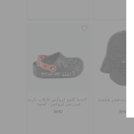
ز دارث فيدر هيلمت
أحذية كلوج كروكس فانلاب دارث
فيدر من كروكس - أسود
BHD
BHD