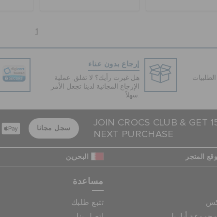
1
إرجاع بدون عناء
لطلبيات
هل غيرت رأيك؟ لا تقلق. عملية
الإرجاع المجانية لدينا تجعل الأمر
سهلاً.
JOIN CROCS CLUB & GET 
سجل مجانا
NEXT PURCHASE
قع المتجر
البحرين
مساعدة
كس
تتبع طلبك
جموعة أباريل
اتصل بنا