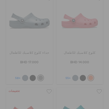
كروكس لمكان العمل
تنزيلات
مميز
كلوغ كلاسيك للأطفال
حذاء كلوغ كلاسيك للأطفال
تسجيل الدخول / اشتراك
BHD 17.000
BHD 14.000
قائمة الامنيات
+58
+55
تحديد موقع المتجر
تخفيضات
حالة الطلبية