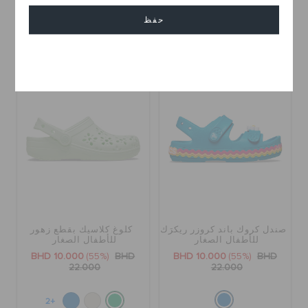
حفظ
+55
+58
إلغاء
تخفيضات
تخفيضات
صندل كروك باند كروزر ريكرَك
كلوغ كلاسيك بقطع زهور
للأطفال الصغار
للأطفال الصغار
BHD 10.000
(55%)
BHD
BHD 10.000
(55%)
BHD
22.000
22.000
+2