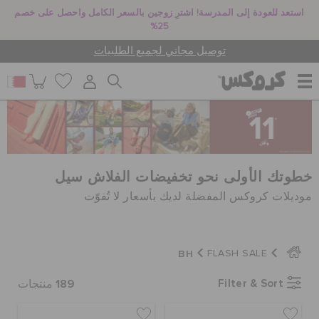
استعد للعودة إلى المدرسة! اشترِ زوجين بالسعر الكامل واحصل على خصم
25%
توصيل مجاني لجميع الطلبيات
للنساء
للرجال
خطوتك الأولى نحو تخفيضات الفلاش سيل
موديلات كروكس المفضلة لديك بأسعار لا تُفوّت
أطفال
BH
FLASH SALE
جيبيتز تشارمز
189
Filter & Sort
منتجات