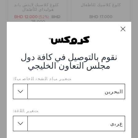
كلوغ كلاسيك للأطفال
كلوغ كلاسيك لايتس باند
هوليداي للأطفال
BHD 12.000
(52%)
BHD
BHD 17.000
25.000
+58
نقوم بالتوصيل في كافة دول
مجلس التعاون الخليجي
ﺖﻐﻴﻳﺭ ﺐﻟﺩ ﺎﻠﺸﺤﻧ ﺎﻠﺧﺎﺻ ﺐﻛ:
ﺖﻐﻴﻳﺭ ﺎﻠﻠﻏﺓ:
حذاء كلوغ كلاسيك للأطفال
حذاء كلوغ كلاسيك للأطفال
BHD 14.000
BHD 17.000