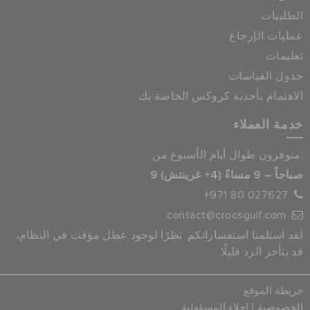
الطلبيات
عمليات الإرجاع
تعليمات
جدول القياسات
الاهتمام بأحذية كروكس الخاصة بك
خدمة العملاء
متوفرون طوال أيام الأسبوع من:
9 صباحاً – 9 مساءً (4+ غرينتش)
+971 80 027627
contact@crocsgulf.com
لقد استلمنا استفساراتكم. نظرًا لوجود عطل مؤقت في النظام،
قد يتأخر الرد قليلًا
خريطة الموقع
|
الخصوصية
إخلاء المسؤولية