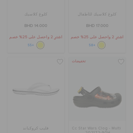
كلوغ كلاسيك للأطفال
كلوغ كلاسيك
BHD 14.000
BHD 17.000
اشترِ 2 واحصل على 25% خصم
اشترِ 2 واحصل على 25% خصم
+55
+58
تخفيضات
Cc Star Wars Clog - Multi
فليب كروكباند
202172-90H