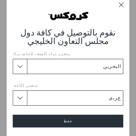
تخفيضات
نقوم بالتوصيل في كافة دول
مجلس التعاون الخليجي
ﺖﻐﻴﻳﺭ ﺐﻟﺩ ﺎﻠﺸﺤﻧ ﺎﻠﺧﺎﺻ ﺐﻛ:
حذاء كلوغ للاطفال
شبشب كلاسيكي
BHD 17.000
BHD 13.000
(32%)
BHD
ﺖﻐﻴﻳﺭ ﺎﻠﻠﻏﺓ:
19.000
اشترِ 2 واحصل على 25% خصم
+10
+19
حفظ
تخفيضات