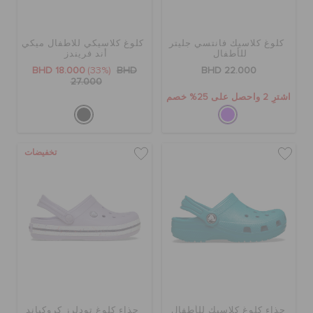
كروكس لمكان العمل
كلوغ كلاسيك فانتسي جليتر
كلوغ كلاسيكي للاطفال ميكي
تنزيلات
للأطفال
أند فريندز
BHD 18.000
(33%)
BHD
BHD 22.000
27.000
اشترِ 2 واحصل على 25% خصم
مميز
تسجيل الدخول / اشتراك
تخفيضات
قائمة الامنيات
تحديد موقع المتجر
حالة الطلبية
حذاء كلوغ كلاسيك للأطفال
حذاء كلوغ تودلرز كروكباند