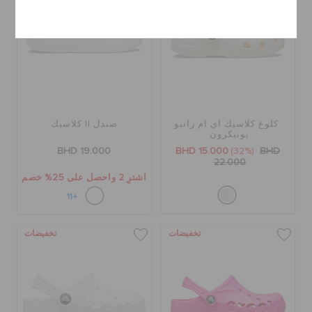
إلغاء
كلوغ كلاسيك اي ام رانبو
صندل II كلاسيك
يونيكرون
BHD 19.000
BHD 15.000
(32%)
BHD
22.000
اشترِ 2 واحصل على 25% خصم
+11
تخفيضات
تخفيضات