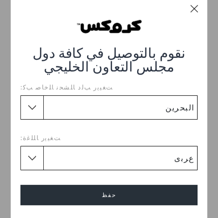
نقوم بالتوصيل في كافة دول
مجلس التعاون الخليجي
ﺖﻐﻴﻳﺭ ﺐﻟﺩ ﺎﻠﺸﺤﻧ ﺎﻠﺧﺎﺻ ﺐﻛ:
كلوغ كلاسيك جليتر
كلوغ كلاسيك
BHD 14.000
BHD 27.000
ﺖﻐﻴﻳﺭ ﺎﻠﻠﻏﺓ:
اشترِ 2 واحصل على 25% خصم
اشترِ 2 واحصل على 25% خصم
+55
+9
حفظ