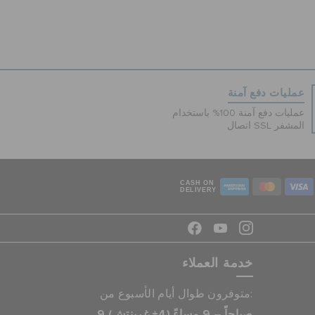
عمليات دفع آمنة
عمليات دفع آمنة 100% باستخدام
اتصال SSL المشفر
CASH ON
DELIVERY
خدمة العملاء
متوفرون طوال أيام الأسبوع من:
9 صباحاً – 9 مساءً (4+ غرينتش)