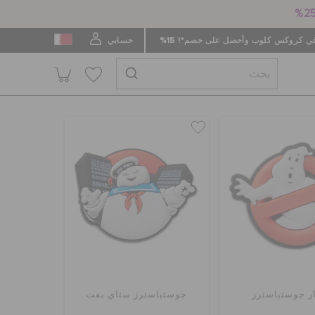
 كروكس كلوب وأحصل على خصم*! 15%
حسابي
ر جوستباسترز
جوستباسترز ستاي بفت