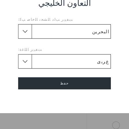
التعاون الخليجي
ﺖﻐﻴﻳﺭ ﺐﻟﺩ ﺎﻠﺸﺤﻧ ﺎﻠﺧﺎﺻ ﺐﻛ:
ﺖﻐﻴﻳﺭ ﺎﻠﻠﻏﺓ:
حفظ
بعة قبعة ساحر
إلغاء
BHD 2.000