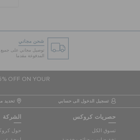
شحن مجاني
توصيل مجاني على جميع ا
المدفوعة مقدما
15% OFF ON YOUR
تسجيل الدخول الى حسابي
تحديد مو
حصريات كروكس
الشركة
تسوق الكل
حول كرو
تخفيضات وبضائع مخفضة
لمحة عن م