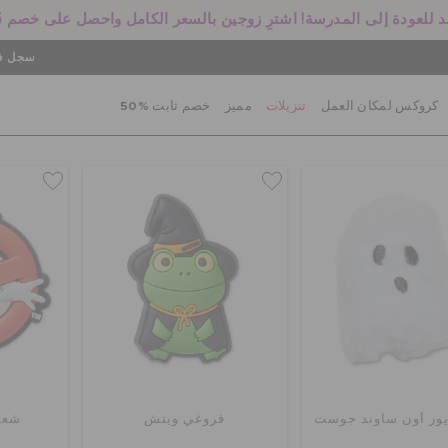
 للعودة إلى المدرسة! اشترِ زوجين بالسعر الكامل واحصل على خصم 25%
سجل في
كروكس لمكان العمل
تنزيلات
مميز
خصم ثابت %50
يور أون ساوند جوست
فروغي ويتش
شعا