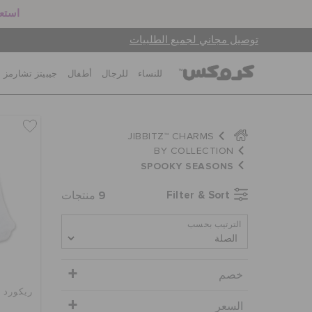
استعد
توصيل مجاني لجميع الطلبيات
للنساء
للرجال
أطفال
جيبيتز تشارمز
JIBBITZ™ CHARMS
BY COLLECTION
SPOOKY SEASONS
9
Filter & Sort
منتجات
الترتيب بحسب
خصم
ريكورد 
السعر