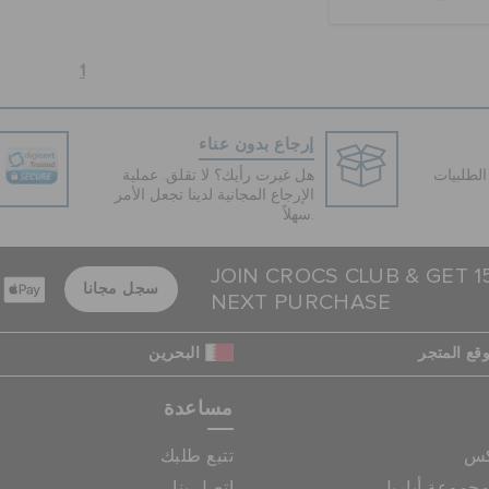
1
إرجاع بدون عناء
لطلبيات
هل غيرت رأيك؟ لا تقلق. عملية
الإرجاع المجانية لدينا تجعل الأمر
سهلاً.
JOIN CROCS CLUB & GET 
سجل مجانا
NEXT PURCHASE
قع المتجر
البحرين
مساعدة
كس
تتبع طلبك
جموعة أباريل
اتصل بنا