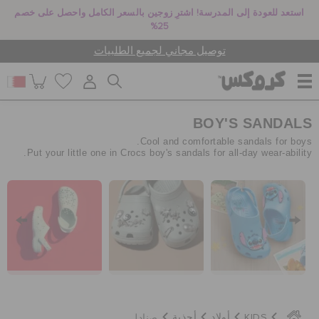
استعد للعودة إلى المدرسة! اشترِ زوجين بالسعر الكامل واحصل على خصم
25%
توصيل مجاني لجميع الطلبيات
BOY'S SANDALS
للنساء
Cool and comfortable sandals for boys.
Put your little one in Crocs boy's sandals for all-day wear-ability.
للرجال
أطفال
جيبيتز تشارمز
صنادل
KIDS
أولاد
أحذية