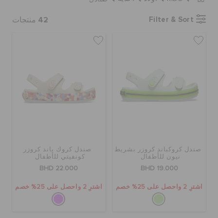
كروكس لمكان العمل
42
Filter & Sort
منتجات
تنزيلات
مميز
تسجيل الدخول / اشتراك
قائمة الامنيات
صندل كروكباند كروزر بشريط
صندل كروك باند كروزر
نيون للأطفال
كونفيتي للأطفال
BHD 22.000
BHD 19.000
تحديد موقع المتجر
اشترِ 2 واحصل على 25% خصم
اشترِ 2 واحصل على 25% خصم
حالة الطلبية