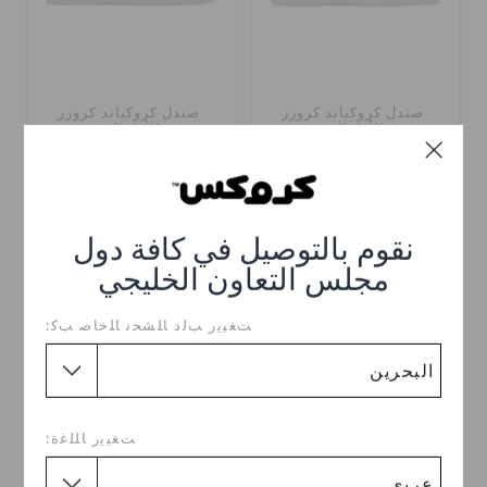
صندل كروكباند كروزر
صندل كروكباند كروزر
للأطفال
للأطفال
BHD 11.000
(50%)
BHD
BHD 10.000
(47%)
BHD
22.000
19.000
+6
+5
نقوم بالتوصيل في كافة دول
مجلس التعاون الخليجي
ﺖﻐﻴﻳﺭ ﺐﻟﺩ ﺎﻠﺸﺤﻧ ﺎﻠﺧﺎﺻ ﺐﻛ:
ﺖﻐﻴﻳﺭ ﺎﻠﻠﻏﺓ: