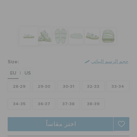
تنزيلات
مميز
Size:
حجم الرسم البياني
تسجيل الدخول / اشتراك
EU
US
|
قائمة الامنيات
28-29
29-30
30-31
32-33
33-34
تحديد موقع المتجر
34-35
36-37
37-38
38-39
حالة الطلبية
اختر مقاساً