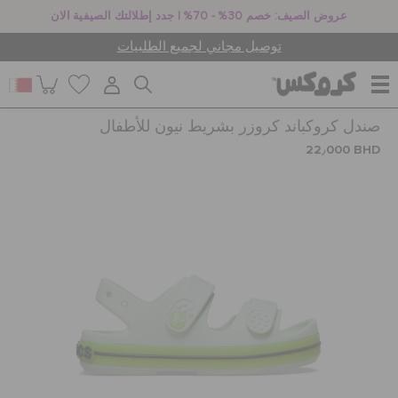
عروض الصيف: خصم 30% - 70% | جدد إطلالتك الصيفية الان
توصيل مجاني لجميع الطلبيات
صندل كروكباند كروزر بشريط نيون للأطفال
للنساء
22٫000 BHD
للرجال
أطفال
جيبيتز تشارمز
كروكس لمكان العمل