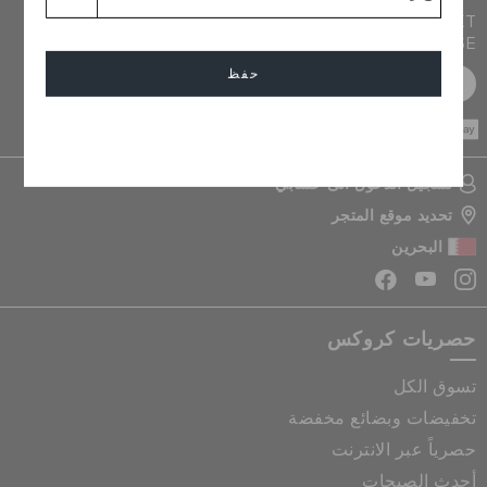
JOIN CROCS CLUB & GET 15% OFF ON YOUR NEXT
PURCHASE
حفظ
سجل مجانا
CASH ON
DELIVERY
إلغاء
تسجيل الدخول الى حسابي
تحديد موقع المتجر
البحرين
حصريات كروكس
تسوق الكل
تخفيضات وبضائع مخفضة
حصرياً عبر الانترنت
أحدث الصيحات