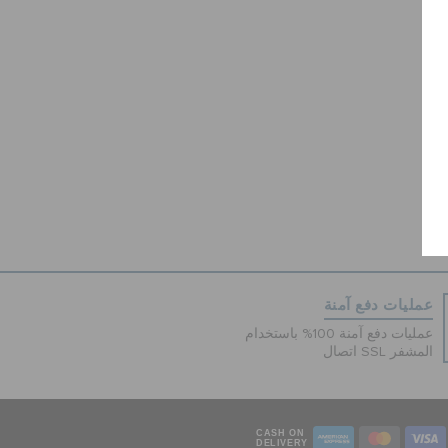
عمليات دفع آمنة
عمليات دفع آمنة 100% باستخدام
اتصال SSL المشفر
CASH ON
DELIVERY