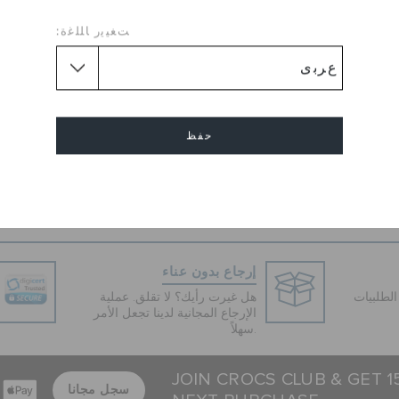
Rule the streets as you wear 
ﺖﻐﻴﻳﺭ ﺎﻠﻠﻏﺓ:
wedges by Crocs. Let every n
of comfort as you wear this 
twisting and turning on the da
with a little dress for a fun-fil
حفظ
Wedge
طول الكعب :
Round
شكل القدم :
إلغاء
Sole :
Synthetic Sole
إرجاع بدون عناء
لطلبيات
هل غيرت رأيك؟ لا تقلق. عملية
الإرجاع المجانية لدينا تجعل الأمر
سهلاً.
JOIN CROCS CLUB & GET 
سجل مجانا