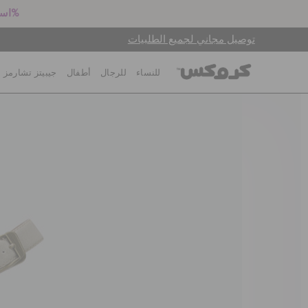
استعد للعودة إلى المدرسة! اشترِ زوجين بالسعر الكامل واحصل على خصم 25%
توصيل مجاني لجميع الطلبيات
للنساء
للرجال
أطفال
جيبيتز تشارمز