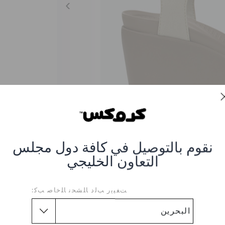
نقوم بالتوصيل في كافة دول مجلس
التعاون الخليجي
ﺖﻐﻴﻳﺭ ﺐﻟﺩ ﺎﻠﺸﺤﻧ ﺎﻠﺧﺎﺻ ﺐﻛ:
Leigh Ii Ankle Strap 
202511-2C7
2C7-OATMEAL-KHAKI