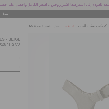
سجل في
كروكس لمكان العمل
تنزيلات
مميز
خصم ثابت %50
S - BEIGE
02511-2C7