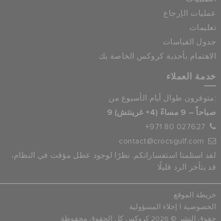
عمليات الإرجاع
تعليمات
جدول القياسات
الاهتمام بأحذية كروكس الخاصة بك
خدمة العملاء
متوفرون طوال أيام الأسبوع من:
9 صباحاً – 9 مساءً (4+ غرينتش)
+971 80 027627
contact@crocsgulf.com
لقد استلمنا استفساراتكم. نظرًا لوجود عطل مؤقت في النظام،
قد يتأخر الرد قليلًا
خريطة الموقع
|
الخصوصية
إخلاء المسؤولية
حقوق النشر © 2026 كروكس كل الحقوق محفوظة