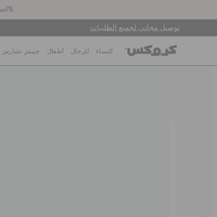
استعد للعودة إلى المدرسة! اشترِ زوجين بالسعر الكامل واحصل على خصم 25%
توصيل مجاني لجميع الطلبيات
للنساء
للرجال
أطفال
جيبيتز تشارمز