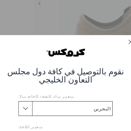
نقوم بالتوصيل في كافة دول مجلس
التعاون الخليجي
ﺖﻐﻴﻳﺭ ﺐﻟﺩ ﺎﻠﺸﺤﻧ ﺎﻠﺧﺎﺻ ﺐﻛ:
Crocs Lace-Up Shoes 
26P-KHAKI-STUCC
ﺖﻐﻴﻳﺭ ﺎﻠﻠﻏﺓ: