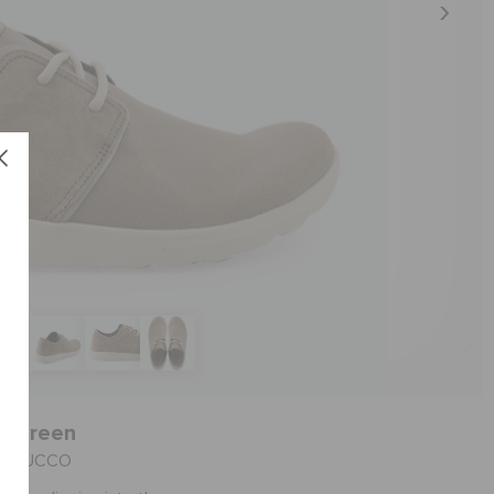
- Green
العنصر #204223-O