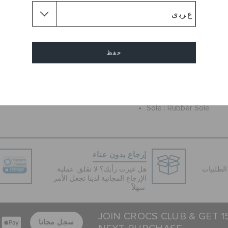
Lend your feet ulterior comfo
colored low-ankle lace-up sh
features lace-up closure and
durability. Further, the leathe
these lifestyle shoes suitabl
حفظ
outfit.
إلغاء
Flat
طول الكعب :
Round
شكل القدم :
Sole :
Rubber Sole
إرجاع بدون عناء
لطلبيات
هل غيرت رأيك؟ لا تقلق. عملية
الإرجاع المجانية لدينا تجعل الأمر
سهلاً.
JOIN CROCS CLUB & GET 
سجل مجانا