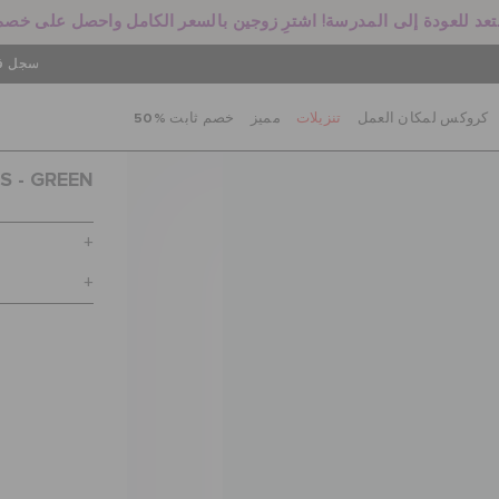
سجل في
كروكس لمكان العمل
تنزيلات
مميز
خصم ثابت %50
S - GREEN