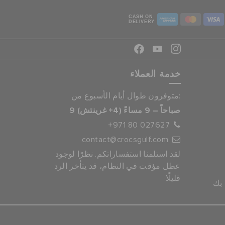
CASH ON
DELIVERY
خدمة العملاء
متوفرون طوال أيام الأسبوع من:
9 صباحاً – 9 مساءً (4+ غرينتش)
+971 80 027627
contact@crocsgulf.com
لقد استلمنا استفساراتكم. نظرًا لوجود
عطل مؤقت في النظام، قد يتأخر الرد
قليلًا
 بك