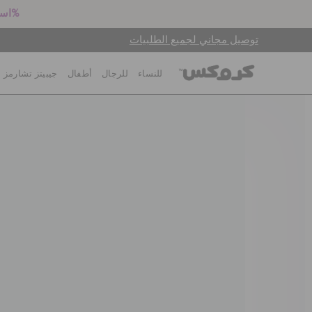
استعد للعودة إلى المدرسة! اشترِ زوجين بالسعر الكامل واحصل على خصم 25%
توصيل مجاني لجميع الطلبيات
للنساء
للرجال
أطفال
جيبيتز تشارمز