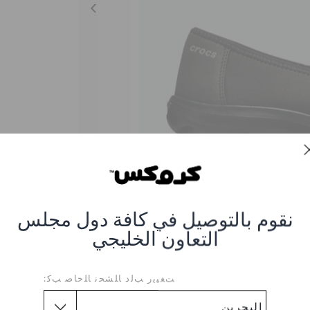
نقوم بالتوصيل في كافة دول مجلس
التعاون الخليجي
Busy Day Strappy Ball
ﺖﻐﻴﻳﺭ ﺐﻟﺩ ﺎﻠﺸﺤﻧ ﺎﻠﺧﺎﺻ ﺐﻛ:
0DD
0DD-BLCK-SLTE-G