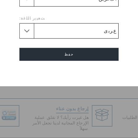
You will surely stand out fro
black colored belly shoes by
ﺖﻐﻴﻳﺭ ﺎﻠﻠﻏﺓ:
and synthetic lining of these f
rubber outsole ensures a perf
absolutely comfortable, thes
off-shoulder top and a pair o
awestruck.
حفظ
Flat
طول الكعب :
إلغاء
Round
شكل القدم :
Sole :
Rubber Sole
إرجاع بدون عناء
لطلبيات
هل غيرت رأيك؟ لا تقلق. عملية
الإرجاع المجانية لدينا تجعل الأمر
سهلاً.