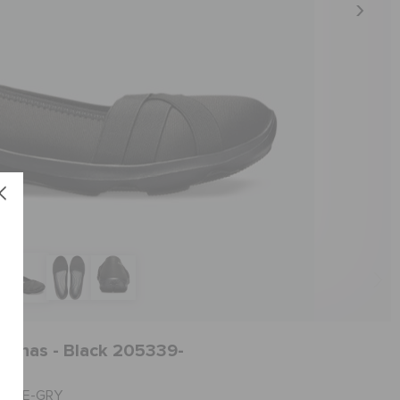
erinas - Black 205339-
العنصر #205339-RY