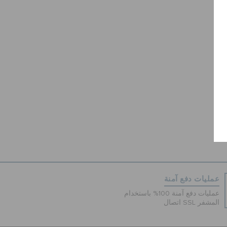
عمليات دفع آمنة
عمليات دفع آمنة 100% باستخدام
اتصال SSL المشفر