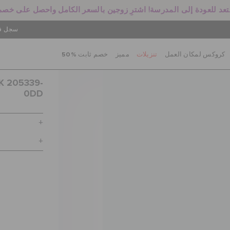
سجل في
كروكس لمكان العمل
تنزيلات
مميز
خصم ثابت %50
K 205339-
0DD