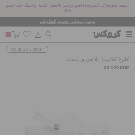
استعد للعودة إلى المدرسة! اشترِ زوجين بالسعر الكامل واحصل على خصم
25%
توصيل مجاني لجميع الطلبيات
Holds 26 Jibbitz™
للنساء
كلوغ كلاسيك بلاتفورم للنساء
29٫000 BHD
للرجال
أطفال
جيبيتز تشارمز