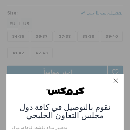
الطلبيات المرتجعة
Size:
حجم الرسم البياني
EU
US
|
خدمة العملاء
34-35
36-37
37-38
38-39
39-40
41-42
42-43
اختر مقاساً
توصيل مجاني على جميع الطلبيات.
ارجاع مجاني لجميع الطلبات
نقوم بالتوصيل في كافة دول
تفاصيل المنتج
مجلس التعاون الخليجي
ﺖﻐﻴﻳﺭ ﺐﻟﺩ ﺎﻠﺸﺤﻧ ﺎﻠﺧﺎﺻ ﺐﻛ: