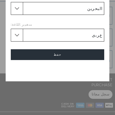
شحن مجاني
توصيل مجاني على جميع الطلبيات المدفوعة مقدما
ﺖﻐﻴﻳﺭ ﺎﻠﻠﻏﺓ:
إرجاع بدون عناء
هل غيرت رأيك؟ لا تقلق. عملية الإرجاع المجانية لدينا تجعل
الأمر سهلاً.
عمليات دفع آمنة
حفظ
عمليات دفع آمنة 100% باستخدام اتصال SSL المشفر
إلغاء
JOIN CROCS CLUB & GET 15% OFF ON YOUR NEXT
PURCHASE
سجل مجانا
CASH ON
DELIVERY