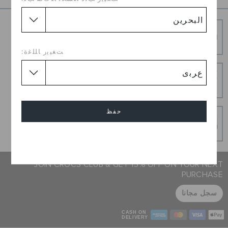
شحن مجاني
توصيل مجاني على جميع الطلبيات المدفوعة مقدما
ﺖﻐﻴﻳﺭ ﺎﻠﻠﻏﺓ:
إرجاع بدون عناء
هل غيرت رأيك؟ لا تقلق. عملية الإرجاع المجانية لدينا تجعل
الأمر سهلاً.
حفظ
عمليات دفع آمنة
عمليات دفع آمنة 100% باستخدام اتصال SSL المشفر
إلغاء
JOIN CROCS CLUB & GET 15% OFF ON YOUR NEXT
PURCHASE
سجل مجانا
CASH ON
DELIVERY