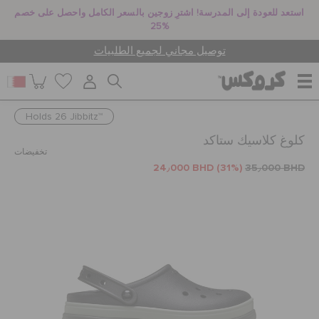
استعد للعودة إلى المدرسة! اشترِ زوجين بالسعر الكامل واحصل على خصم
25%
توصيل مجاني لجميع الطلبيات
Holds 26 Jibbitz™
للنساء
كلوغ كلاسيك ستاكد
تخفيضات
24٫000 BHD
(31%)
35٫000 BHD
للرجال
أطفال
جيبيتز تشارمز