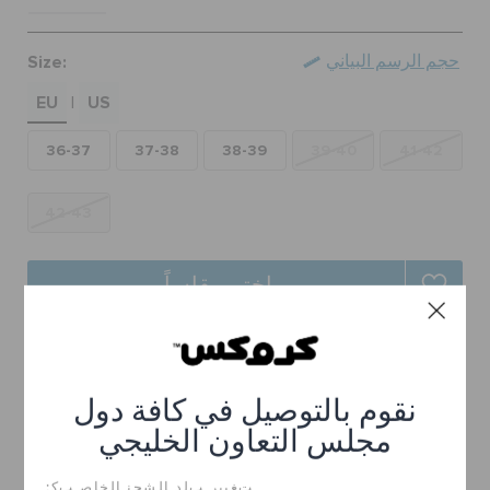
الطلبيات المرتجعة
Size:
حجم الرسم البياني
EU
US
خدمة العملاء
|
36-37
37-38
38-39
39-40
41-42
42-43
اختر مقاساً
توصيل مجاني على جميع الطلبيات.
ارجاع مجاني لجميع الطلبات
نقوم بالتوصيل في كافة دول
مجلس التعاون الخليجي
تفاصيل المنتج
ﺖﻐﻴﻳﺭ ﺐﻟﺩ ﺎﻠﺸﺤﻧ ﺎﻠﺧﺎﺻ ﺐﻛ: