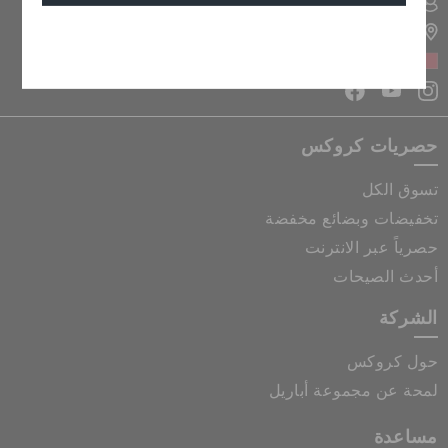
تسجيل الدخول الى حسابي
تحديد موقع المتجر
إلغاء
البحرين
حصريات كروكس
تسوق الكل
تخفيضات وبضائع مخفضة
حصرياً عبر الانترنت
أحدث الصيحات
الشركة
حول كروكس
لمحة عن مجموعة أباريل
مساعدة