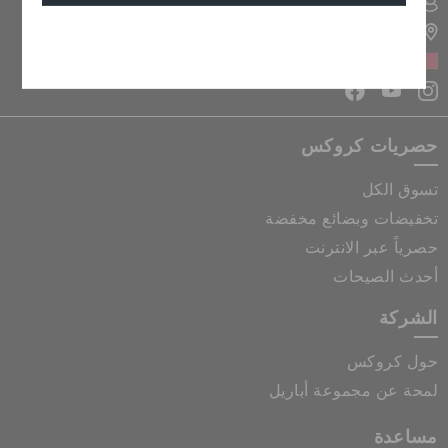
تسجيل الدخول الى حسابي
تحديد موقع المتجر
إلغاء
البحرين
حصريات كروكس
تسوق الكل
تخفيضات وبضائع مخفضة
حصرياً عبر الانترنت
أحدث الصيحات
الشركة
حول كروكس
لمحة عن مجموعة أباريل
مساعدة