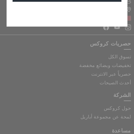
تسجيل الدخول الى حسابي
تحديد موقع المتجر
إلغاء
البحرين
حصريات كروكس
تسوق الكل
تخفيضات وبضائع مخفضة
حصرياً عبر الانترنت
أحدث الصيحات
الشركة
حول كروكس
لمحة عن مجموعة أباريل
مساعدة