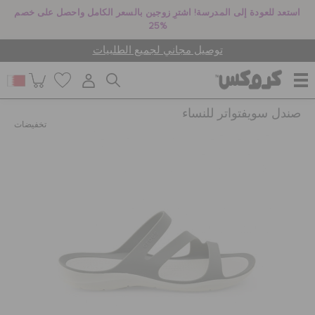
استعد للعودة إلى المدرسة! اشترِ زوجين بالسعر الكامل واحصل على خصم
25%
توصيل مجاني لجميع الطلبيات
صندل سويفتواتر للنساء
للنساء
تخفيضات
للرجال
أطفال
جيبيتز تشارمز