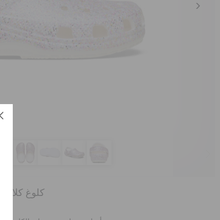
كلوغ كلاسي
ال