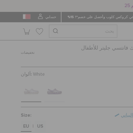
 كروكس كلوب وأحصل على خصم*! 15%
حسابي
 فانتسي جليتر للأطفال
تخفيضات
ألوان:
White
Size:
بياني
EU
US
|