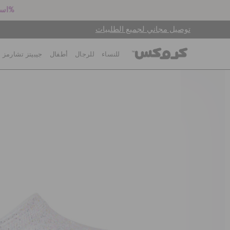
استعد للعودة إلى المدرسة! اشترِ زوجين بالسعر الكامل واحصل على خصم 25%
توصيل مجاني لجميع الطلبيات
للنساء
للرجال
أطفال
جيبيتز تشارمز