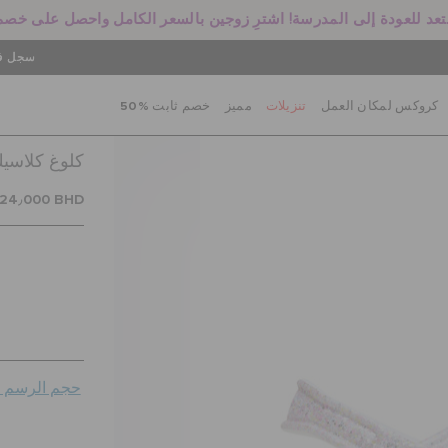
سجل في
كروكس لمكان العمل
تنزيلات
مميز
خصم ثابت %50
كلوغ كلاسيك
24٫000 BHD
حجم الرسم ال