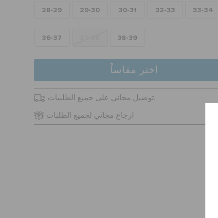
28-29
29-30
30-31
32-33
33-34
36-37
37-38
38-39
اختر مقاساً
توصيل مجاني على جميع الطلبيات.
ارجاع مجاني لجميع الطلبات