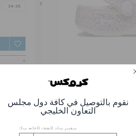
34-35
نقوم بالتوصيل في كافة دول مجلس
التعاون الخليجي
ك فانتسي جليتر للأطفال
عنصر #CR-212561-100_White
ﺖﻐﻴﻳﺭ ﺐﻟﺩ ﺎﻠﺸﺤﻧ ﺎﻠﺧﺎﺻ ﺐﻛ: