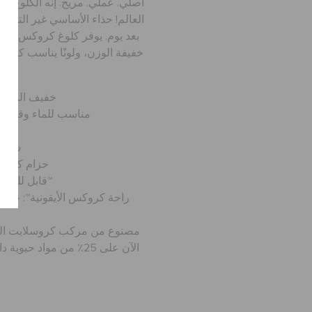
أصلي. عملي. مريح. إنه الكلوغ الأ
العالم! حذاء الأساسي غير التقليدي
بعد يوم. يوفر كلوغ كروكس الك
خفيفة الوزن، ولونًا يناسب كل
خفيف الوزن لل
مناسب للماء وقابل ل
سهل 
حزام كعب مت
قابل للتخصيص بإكسسوارات جيبيتز™
مصنوع من مركب كروسلايت المبت
الآن على 25٪ من مواد ح