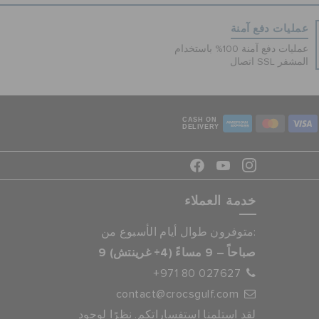
عمليات دفع آمنة
عمليات دفع آمنة 100% باستخدام
اتصال SSL المشفر
CASH ON
DELIVERY
خدمة العملاء
متوفرون طوال أيام الأسبوع من:
9 صباحاً – 9 مساءً (4+ غرينتش)
+971 80 027627
contact@crocsgulf.com
لقد استلمنا استفساراتكم. نظرًا لوجود