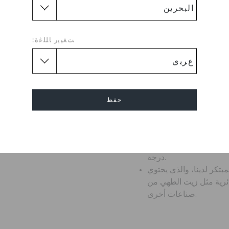
يقوني الذي بدأ ثورة الراحة حول
 الذي ستزدادين إعجابًا به يومًا
لاسيكي راحة كروكس الأيقونية™
 شخصية، ودعوة مستمرة للشعور
ﺖﻐﻴﻳﺭ ﺎﻠﻠﻏﺓ:
بالراحة في حذائك.
غاية وممتع عند الارتداء
لطفو؛ وزنه خفيف للغاية
مصمم لتعزيز التهوية
حفظ
التنظيف وسريع الجفاف
حرك لملاءمة أكثر ثباتًا
إلغاء
راحة كروكس الأيقونية™: خفيف الوزن. مرن. راحة 360
درجة.
كر لدينا، والذي يحتوي
يوية دائرية مثل زيت الطهي من
صناعات أخرى.