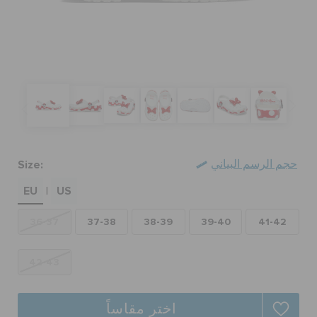
كروكس لمكان العمل
تنزيلات
مميز
تسجيل الدخول / اشتراك
Size:
حجم الرسم البياني
EU
US
|
قائمة الامنيات
36-37
37-38
38-39
39-40
41-42
تحديد موقع المتجر
42-43
حالة الطلبية
اختر مقاساً