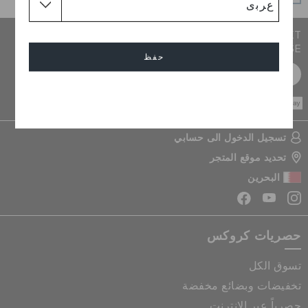
JOIN CROCS CLUB & GET 15% OFF ON YOUR NEXT
PURCHASE
حفظ
سجل مجانا
إلغاء
CASH ON
DELIVERY
تسجيل الدخول الى حسابي
تحديد موقع المتجر
البحرين
حصريات كروكس
تسوق الكل
تخفيضات وبضائع مخفضة
حصرياً عبر الانترنت