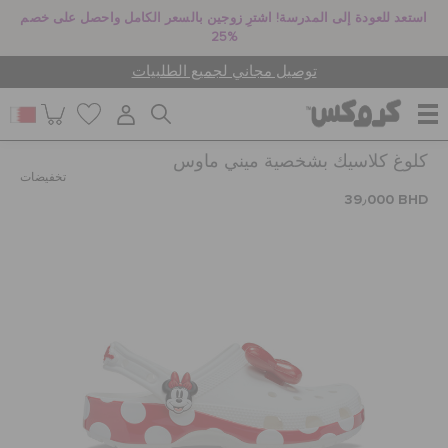
استعد للعودة إلى المدرسة! اشترِ زوجين بالسعر الكامل واحصل على خصم
25%
توصيل مجاني لجميع الطلبيات
كلوغ كلاسيك بشخصية ميني ماوس
للنساء
تخفيضات
39٫000 BHD
للرجال
أطفال
جيبيتز تشارمز