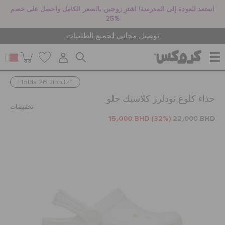
استعد للعودة إلى المدرسة! اشترِ زوجين بالسعر الكامل واحصل على خصم
25%
توصيل مجاني لجميع الطلبيات
Holds 26 Jibbitz™
للنساء
حذاء كلوغ تودلرز كلاسيك جلو
تخفيضات
15٫000 BHD
(32%)
22٫000 BHD
للرجال
أطفال
جيبيتز تشارمز