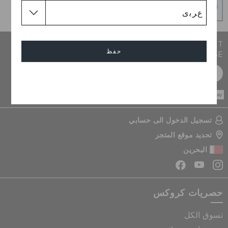
عمليات دفع آمنة 100% باستخدام اتصال SSL المشفر
JOIN CROCS CLUB & GET 15% OFF ON YOUR NEXT
حفظ
PURCHASE
سجل مجانا
إلغاء
CASH ON
DELIVERY
تسجيل الدخول الى حسابي
تحديد موقع المتجر
البحرين
حصريات كروكس
تسوق الكل