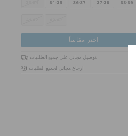
33-34
34-35
36-37
37-38
38-39
41-42
42-43
اختر مقاساً
توصيل مجاني على جميع الطلبيات.
ارجاع مجاني لجميع الطلبات