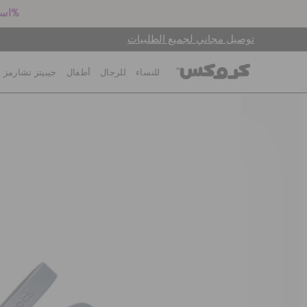
استعد للعودة إلى المدرسة! اشترِ زوجين بالسعر الكامل واحصل على خصم 25%
توصيل مجاني لجميع الطلبيات
للنساء
للرجال
أطفال
جيبيتز تشارمز