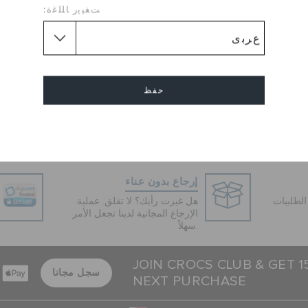
 والذي يمتاز بأناقته العالية،
ﺖﻐﻴﻳﺭ ﺎﻠﻠﻏﺓ:
ل مطاطي يمنح مرونة لمرتديه في
كل خطوة.
Upper Material :
Croslit
Flat
طول الكعب :
Flat
شكل الكعب :
حفظ
Round
شكل القدم :
Sole :
Rubber Sole
إلغاء
إرجاع بدون عناء
لطلبيات
هل غيرت رأيك؟ لا تقلق. عملية
الإرجاع المجانية لدينا تجعل الأمر
سهلاً.
JOIN CROCS CLUB & GET 
سجل مجانا
NEXT PURCHASE