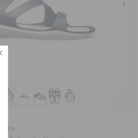
العنصر #203998-