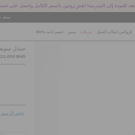
سجل في
كروكس لمكان العمل
تنزيلات
مميز
خصم ثابت %50
صندل سويفتو
22٫000 BHD
حجم الرسم ال