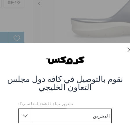
39-40
نقوم بالتوصيل في كافة دول مجلس
التعاون الخليجي
ﺖﻐﻴﻳﺭ ﺐﻟﺩ ﺎﻠﺸﺤﻧ ﺎﻠﺧﺎﺻ ﺐﻛ:
صندل سويفتواتر للنساء
462-NAVY-WHITE